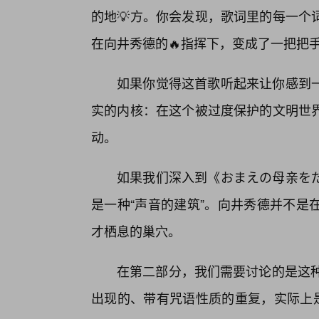
的地💡方。你会发现，歌词里的每一个
在向井秀德的🔥指挥下，变成了一把把
如果你觉得这首歌听起来让你感到
实的内核：在这个被过度保护的文明世界
动。
如果我们深入到《おまえの母亲を
是一种“声音的建筑”。向井秀德并不是
才栖息的巢穴。
在第二部分，我们需要讨论的是这种“尖
出现的、带有咒语性质的重复，实际上是