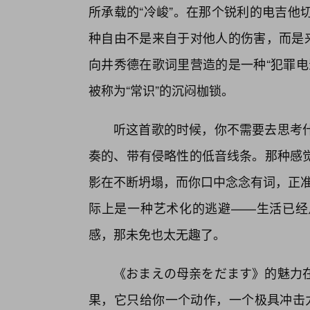
所承载的“冷峻”。在那个锐利的电吉他
种自由不是来自于对他人的伤害，而是来
向井秀德在歌词里营造的是一种“犯罪电
被称为“常识”的沉闷枷锁。
听这首歌的时候，你不需要去思考
奏的、带有侵略性的低音线条。那种感觉
影在不断坍塌，而你口中念念有词，正准
际上是一种艺术化的逃避——生活已经
感，那未免也太无趣了。
《おまえの母亲をだます》的魅力
果，它只给你一个动作，一个极具冲击力的