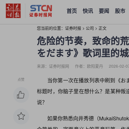
首页
快讯
要闻
股市
您当前的位置：
证券时报
>
公司
>
正文
危险的节奏，致命的荒
をだます》歌词里的城
来源：证券时报网
作者：欧阳夏丹
2026-02-0
当你第一次在播放列表中刷到《お
点赞
标题时，你脑子里在想什么？是某种叛
说？
如果你熟悉向井秀德（MukaiShu