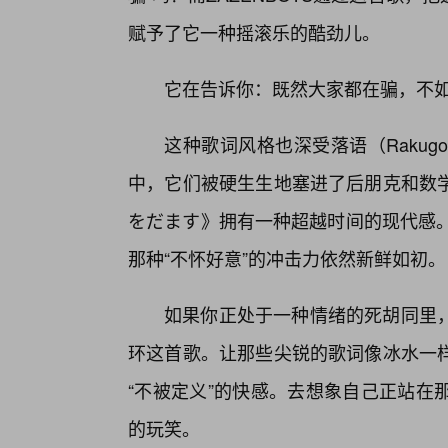
赋予了它一种摇滚乐的酷劲儿。
它在告诉你：既然大家都在骗，不
这种歌词风格也深受落语（Raku
中，它们被硬生生地塞进了后朋克和数
をだます》拥有一种超越时间的现代感。
那种“不怀好意”的冲击力依然新鲜如初。
如果你正处于一种情绪的死胡同里
环这首歌。让那些尖锐的歌词像冰水一样
“不被定义”的快感。去想象自己正站在
的玩笑。