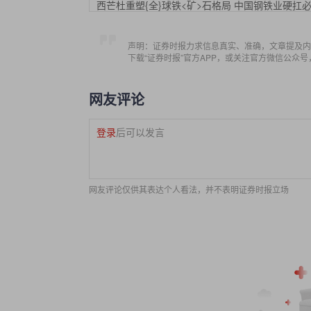
西芒杜重塑{全}球铁<矿>石格局 中国钢铁业硬扛
声明：证券时报力求信息真实、准确，文章提及内
下载“证券时报”官方APP，或关注官方微信公众
网友评论
登录
后可以发言
网友评论仅供其表达个人看法，并不表明证券时报立场