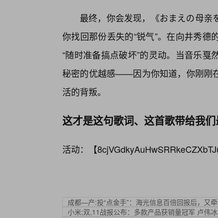
最终，你会发现，《おまえの母亲を
你找回那份丢失的“锐气”。在向井秀德
“随时准备搞点破坏”的灵动。当音乐戛
秘密的优越感——因为你知道，你刚刚
活的背叛。
这才是这句歌词、这首歌带给我们
活动：【
8cjVGdkyAuHwSRRkeCZXbTJ
成都—产:投“点金手”：海光信息百倍回报后，又
小米;双,11战报公布：多款产品获销量冠军 卢伟